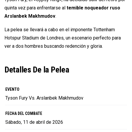
quinta vez para enfrentarse al
temible noqueador ruso
Arslanbek Makhmudov
.
La pelea se llevará a cabo en el imponente Tottenham
Hotspur Stadium de Londres, un escenario perfecto para
ver a dos hombres buscando redención y gloria.
Detalles De la Pelea
EVENTO
Tyson Fury Vs. Arslanbek Makhmudov
FECHA DEL COMBATE
Sábado, 11 de abril de 2026