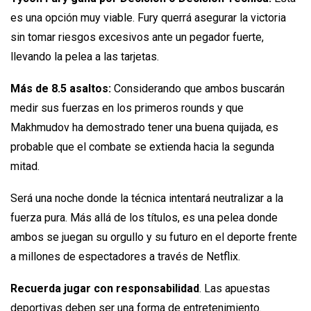
es una opción muy viable. Fury querrá asegurar la victoria
sin tomar riesgos excesivos ante un pegador fuerte,
llevando la pelea a las tarjetas.
Más de 8.5 asaltos:
Considerando que ambos buscarán
medir sus fuerzas en los primeros rounds y que
Makhmudov ha demostrado tener una buena quijada, es
probable que el combate se extienda hacia la segunda
mitad.
Será una noche donde la técnica intentará neutralizar a la
fuerza pura. Más allá de los títulos, es una pelea donde
ambos se juegan su orgullo y su futuro en el deporte frente
a millones de espectadores a través de Netflix.
Recuerda jugar con responsabilidad
. Las apuestas
deportivas deben ser una forma de entretenimiento.