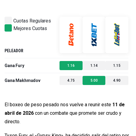
Cuotas Regulares
Mejores Cuotas
PELEADOR
Gana Fury
1.16
1.14
1.15
Gana Makhmudov
4.75
5.00
4.90
El boxeo de peso pesado nos vuelve a reunir este
11 de
abril de 2026
con un combate que promete ser crudo y
directo.
Tyson Fury, el «Gypsy King», ha decidido salir del retiro por