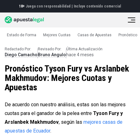
18+
Juega con responsabilidad |
Incluye contenido comercial
Estado de Forma
Mejores Cuotas
Casas de Apuestas
Pronóstico
Pronósticos deportivos
Pronósticos Tyson
Redactado Por:
Revisado Por:
Última Actualización
Diego Camacho
Bruno Angulo
hace 4 meses
Pronóstico Tyson Fury vs Arslanbek
Makhmudov: Mejores Cuotas y
Apuestas
De acuerdo con nuestro análisis, estas son las mejores
cuotas para el ganador de la pelea entre
Tyson Fury y
Arslanbek Makhmudov
, según las
mejores casas de
apuestas de Ecuador
.