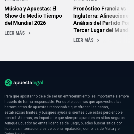
Música y Apuestas: El
Pronóstico Francia vs
Show de Medio Tiempo
Inglaterra: Alineaciones 
del Mundial 2026
Análisis del Partido Por e
Tercer Lugar del Mundia
LEER MÁS
LEER MÁS
Para que apostar no deje de ser un entretenimiento, es importante siempre
hacerlo de forma responsable. Por eso te pedimos que aproveches las
herramientas de apuestas responsable que ofrecen las casas,
establezcas límites, y busques ayuda si sientes que estas perdiendo el
control. Además, es importante que siempre apuestes en sitios seguros.
Aunque Ecuador no emita licencias de juego, puedes buscar sitios con
licencias internacionales de buena reputación, como las de Malta y el