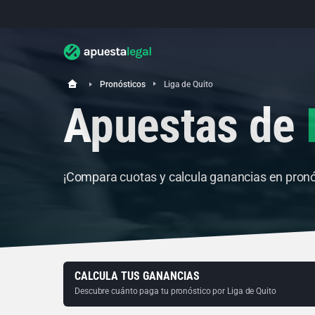
Pronósticos
Liga de Quito
Apuestas de
¡Compara cuotas y calcula ganancias en pronós
CALCULA TUS GANANCIAS
Descubre cuánto paga tu pronóstico por Liga de Quito