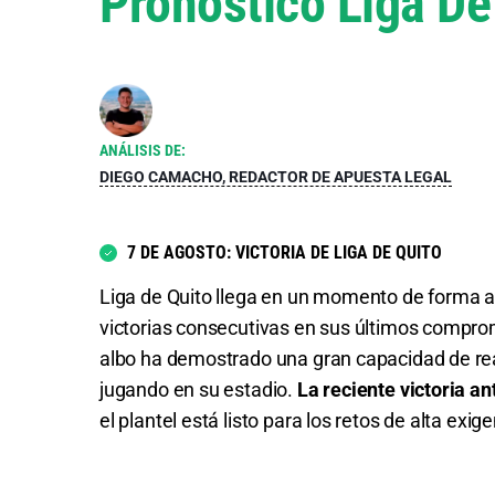
Pronóstico Liga De
Total de Goles - Menos de 3.5
Liga de Quito o Empate
Total de Goles - Más de 4.5
Independiente del Valle o Empate
ANÁLISIS DE:
Total de Goles - Menos de 4.5
Liga de Quito o Independiente del Valle
DIEGO CAMACHO, REDACTOR DE APUESTA LEGAL
Ambos Equipos Anotan - Sí
7 DE AGOSTO: VICTORIA DE LIGA DE QUITO
Ambos Equipos Anotan - No
Liga de Quito llega en un momento de forma 
victorias consecutivas en sus últimos comprom
Total de Goles - Más de 0.5
albo ha demostrado una gran capacidad de rea
Mirassol o Empate
jugando en su estadio.
La reciente victoria an
el plantel está listo para los retos de alta exig
Liga de Quito o Empate