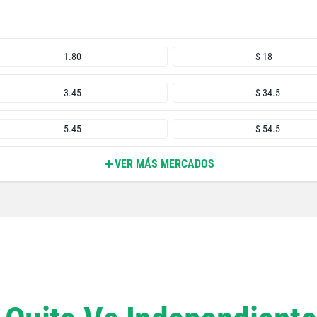
2.00
$ 20
1.80
$ 18
1.80
$ 18
3.45
$ 34.5
3.30
$ 33
5.45
$ 54.5
1.30
$ 13
VER MÁS MERCADOS
1.44
$ 14
5.90
$ 59
2.82
$ 28.2
1.11
$ 11
2.30
$ 23
1.80
$ 18
1.62
$ 16
2.00
$ 20
4.15
$ 41.5
1.07
$ 10