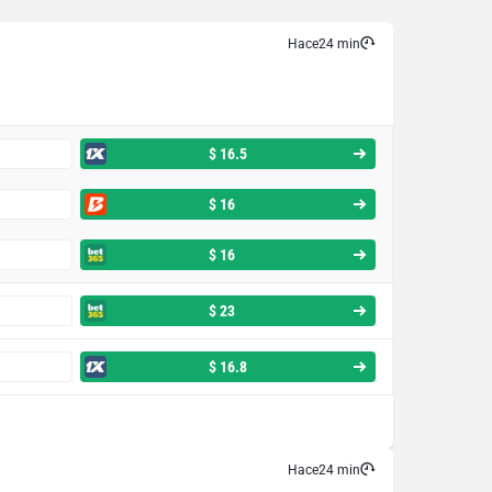
Hace
24 min
$ 16.5
$ 16
$ 16
$ 23
$ 16.8
$ 3
Hace
24 min
$ 21.5