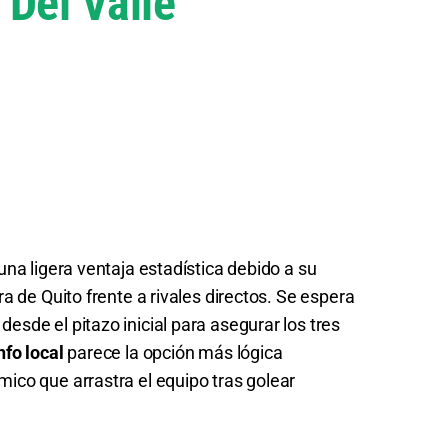
 Del Valle
$ 2.4
$ 4
$ 70
$ 4.9
$ 0
$ 3
$ 11
$ 7
 una ligera ventaja estadística debido a su
ra de Quito frente a rivales directos. Se espera
$ 1
esde el pitazo inicial para asegurar los tres
$ 1
nfo local
parece la opción más lógica
mico que arrastra el equipo tras golear
$ 10