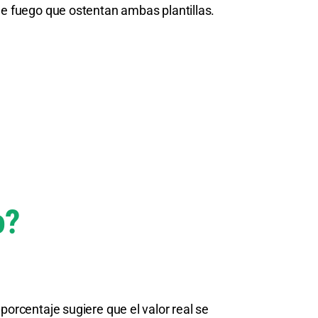
de fuego que ostentan ambas plantillas.
o?
porcentaje sugiere que el valor real se