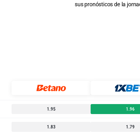
sus pronósticos de la jorna
1.95
1.96
1.83
1.79