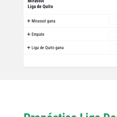
Mirassol
Liga de Quito
Total de Goles - Más de 2.5
Mirassol gana
Total de Goles - Menos de 2.5
Empate
Total de Goles - Más de 3.5
Liga de Quito gana
Total de Goles - Menos de 3.5
Total de Goles - Más de 1.5
Total de Goles - Más de 4.5
Total de Goles - Menos de 1.5
Total de Goles - Menos de 4.5
Total de Goles - Más de 2.5
Ambos Equipos Anotan - Sí
Total de Goles - Menos de 2.5
Ambos Equipos Anotan - No
Total de Goles - Más de 3.5
Total de Goles - Más de 0.5