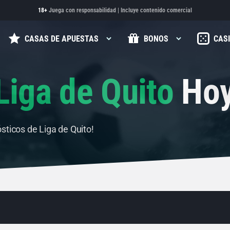
18+
Juega con responsabilidad |
Incluye contenido comercial
CASAS DE APUESTAS
BONOS
CAS
Liga de Quito
Ho
ticos de Liga de Quito!