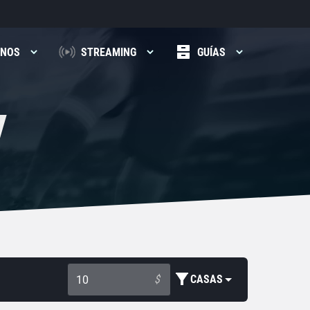
INOS
STREAMING
GUÍAS
y
$
CASAS