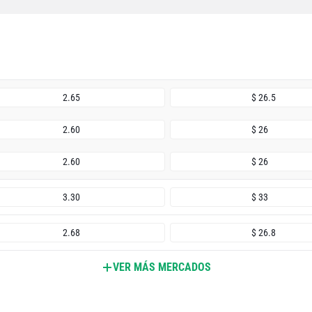
2.65
$ 26.5
2.60
$ 26
2.60
$ 26
3.30
$ 33
2.68
$ 26.8
VER MÁS MERCADOS
1.33
$ 13.3
3.15
$ 31.5