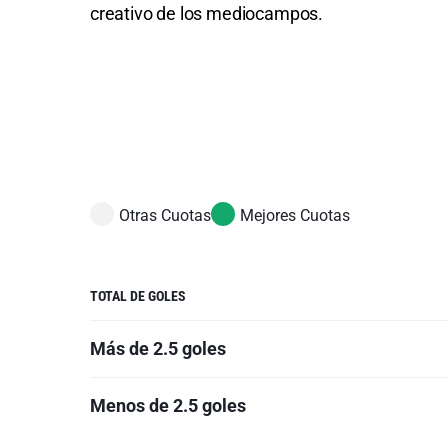
creativo de los mediocampos.
Otras Cuotas
Mejores Cuotas
TOTAL DE GOLES
Más de 2.5 goles
Menos de 2.5 goles