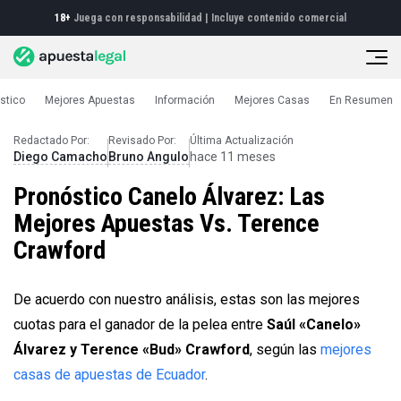
18+
Juega con responsabilidad |
Incluye contenido comercial
stico
Mejores Apuestas
Información
Mejores Casas
En Resumen
Pronósticos deportivos
Pronóstico Canelo Álvarez
Redactado Por:
Revisado Por:
Última Actualización
Diego Camacho
Bruno Angulo
hace 11 meses
Pronóstico Canelo Álvarez: Las
Mejores Apuestas Vs. Terence
Crawford
De acuerdo con nuestro análisis, estas son las mejores
cuotas para el ganador de la pelea entre
Saúl «Canelo»
Álvarez y Terence «Bud» Crawford
, según las
mejores
casas de apuestas de Ecuador
.