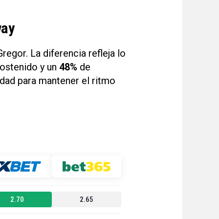
way
egor. La diferencia refleja lo
sostenido y un
48%
de
idad para mantener el ritmo
2.70
2.65