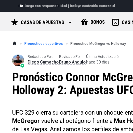
18+
Juega con responsabilidad |
Incluye contenido comercial
BONOS
CASAS DE APUESTAS
CASI
Pronósticos deportivos
Pronóstico McGregor vs Holloway
Redactado Por:
Revisado Por:
Última Actualización
Diego Camacho
Bruno Angulo
hace 30 días
Pronóstico Connor McGre
Holloway 2: Apuestas UF
UFC 329 cierra su cartelera con un choque en
McGregor
vuelve al octágono frente a
Max Ho
de Las Vegas. Analizamos los perfiles de amb