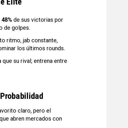
e Élite
n
48%
de sus victorias por
o de golpes.
o ritmo, jab constante,
ominar los últimos rounds.
que su rival; entrena entre
Probabilidad
orito claro, pero el
 que abren mercados con