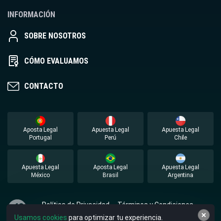
INFORMACIÓN
SOBRE NOSOTROS
CÓMO EVALUAMOS
CONTACTO
Aposta Legal
Apuesta Legal
Apuesta Legal
Portugal
Perú
Chile
Apuesta Legal
Aposta Legal
Apuesta Legal
México
Brasil
Argentina
Política de Privacidad
Términos y Condiciones
Usamos cookies
para optimizar tu experiencia.
© 2026 Apuestalegal. Todos los derechos reservados.