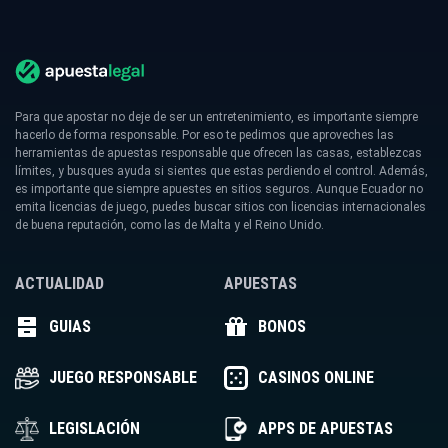
Para que apostar no deje de ser un entretenimiento, es importante siempre
hacerlo de forma responsable. Por eso te pedimos que aproveches las
herramientas de apuestas responsable que ofrecen las casas, establezcas
límites, y busques ayuda si sientes que estas perdiendo el control. Además,
es importante que siempre apuestes en sitios seguros. Aunque Ecuador no
emita licencias de juego, puedes buscar sitios con licencias internacionales
de buena reputación, como las de Malta y el Reino Unido.
ACTUALIDAD
APUESTAS
GUIAS
BONOS
JUEGO RESPONSABLE
CASINOS ONLINE
LEGISLACIÓN
APPS DE APUESTAS