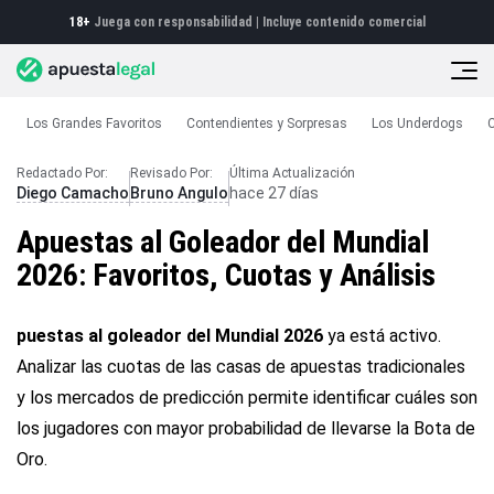
18+
Juega con responsabilidad |
Incluye contenido comercial
Los Grandes Favoritos
Contendientes y Sorpresas
Los Underdogs
Pronósticos deportivos
Apuestas Goleador del Mundial
Redactado Por:
Revisado Por:
Última Actualización
Diego Camacho
Bruno Angulo
hace 27 días
Apuestas al Goleador del Mundial
2026: Favoritos, Cuotas y Análisis
puestas al goleador del Mundial 2026
ya está activo.
Analizar las cuotas de las casas de apuestas tradicionales
y los mercados de predicción permite identificar cuáles son
los jugadores con mayor probabilidad de llevarse la Bota de
Oro.