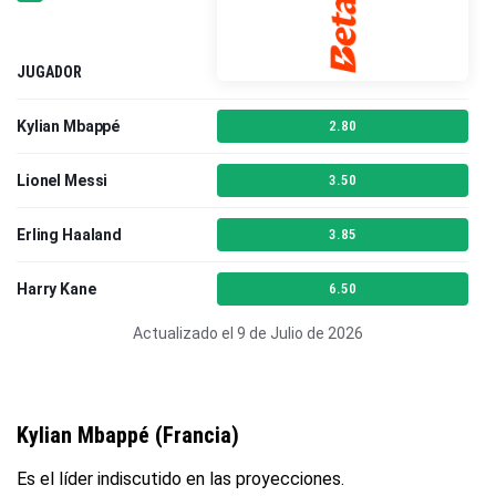
JUGADOR
Kylian Mbappé
2.80
Lionel Messi
3.50
Erling Haaland
3.85
Harry Kane
6.50
Actualizado el 9 de Julio de 2026
Kylian Mbappé (Francia)
Es el líder indiscutido en las proyecciones.