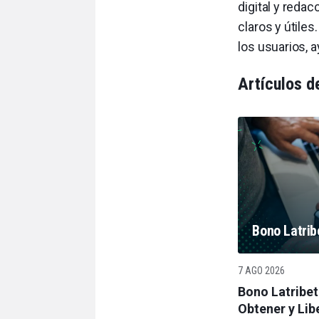
digital y reda
claros y útiles
los usuarios, 
Artículos d
Bono Latrib
7 AGO 2026
Bono Latribe
Obtener y Lib