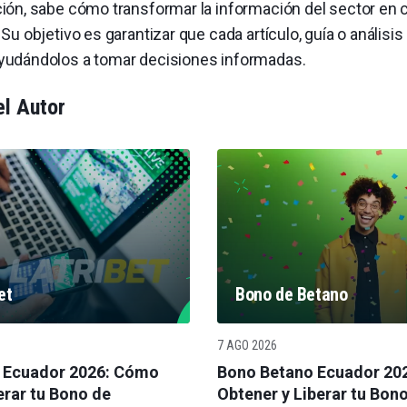
cción, sabe cómo transformar la información del sector en
. Su objetivo es garantizar que cada artículo, guía o análisis 
ayudándolos a tomar decisiones informadas.
el Autor
et
Bono de Betano
7 AGO 2026
t Ecuador 2026: Cómo
Bono Betano Ecuador 20
erar tu Bono de
Obtener y Liberar tu Bon