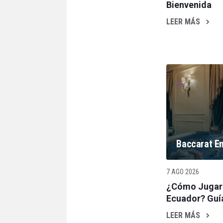
Bienvenida
LEER MÁS
Baccarat En
7 AGO 2026
¿Cómo Jugar 
Ecuador? Guí
LEER MÁS