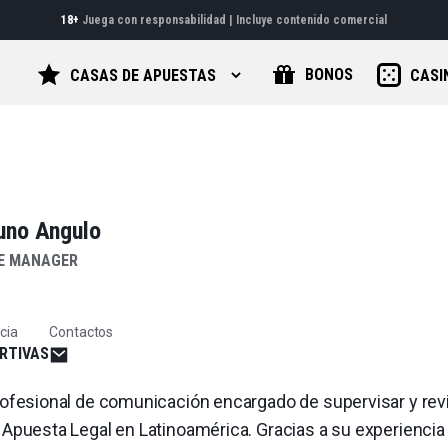
18+
Juega con responsabilidad |
Incluye contenido comercial
BONOS
CASAS DE APUESTAS
CASI
uno Angulo
E MANAGER
cia
Contactos
RTIVAS
ofesional de comunicación encargado de supervisar y revi
Apuesta Legal en Latinoamérica. Gracias a su experiencia