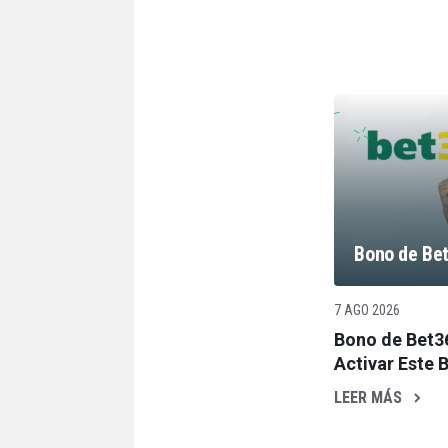
Bono de Be
7 AGO 2026
Bono de Bet3
Activar Este 
LEER MÁS