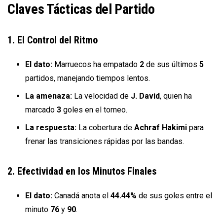
Claves Tácticas del Partido
1. El Control del Ritmo
El dato:
Marruecos ha empatado
2
de sus últimos
5
partidos, manejando tiempos lentos.
La amenaza:
La velocidad de
J. David
, quien ha
marcado
3
goles en el torneo.
La respuesta:
La cobertura de
Achraf Hakimi
para
frenar las transiciones rápidas por las bandas.
2. Efectividad en los Minutos Finales
El dato:
Canadá anota el
44.44%
de sus goles entre el
minuto
76
y
90
.