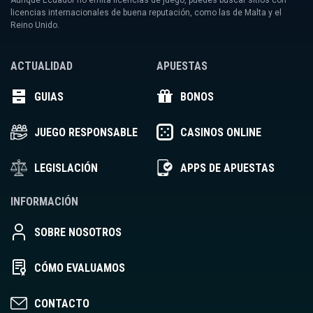
Aunque Ecuador no emita licencias de juego, puedes buscar sitios con
licencias internacionales de buena reputación, como las de Malta y el
Reino Unido.
ACTUALIDAD
APUESTAS
GUIAS
BONOS
JUEGO RESPONSABLE
CASINOS ONLINE
LEGISLACIÓN
APPS DE APUESTAS
INFORMACIÓN
SOBRE NOSOTROS
CÓMO EVALUAMOS
CONTACTO