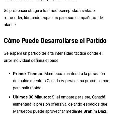
Su presencia obliga a los mediocampistas rivales a
retroceder, liberando espacios para sus compañeros de
ataque.
Cómo Puede Desarrollarse el Partido
Se espera un partido de alta intensidad táctica donde el
error individual definirá el pase.
Primer Tiempo:
Marruecos mantendrá la posesión
del balón mientras Canadá espera en su propio campo
para salir rápido.
Últimos 30 Minutos:
Si el empate persiste, Canadá
aumentará la presión ofensiva, dejando espacios que
Marruecos puede aprovechar mediante
Brahim Díaz
.