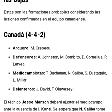
Estas son las formaciones probables considerando las
lesiones confirmadas en el equipo canadiense.
Canadá (4-4-2)
Arquero:
M. Crepeau
Defensores:
A. Johnston, M. Bombito, D. Cornelius, R.
Laryea
Mediocampistas:
T. Buchanan, N. Saliba, S. Eustaquio,
L. Millar
Delanteros:
J. David, T. Oluwaseyi
El técnico
Jesse Marsch
deberá ajustar el mediocampo
ante la ausencia de
I. Koné
. Se espera que
N. Saliba
tome