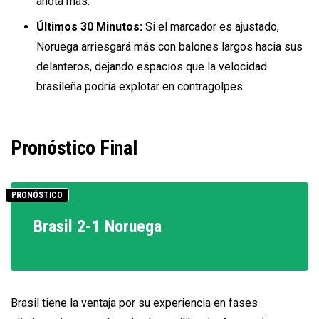
anota más.
Últimos 30 Minutos:
Si el marcador es ajustado,
Noruega arriesgará más con balones largos hacia sus
delanteros, dejando espacios que la velocidad
brasileña podría explotar en contragolpes.
Pronóstico Final
PRONÓSTICO
Brasil 2-1 Noruega
Brasil tiene la ventaja por su experiencia en fases