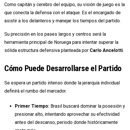
Como capitán y cerebro del equipo, su visión de juego es la
que conecta la defensa con el ataque. Es el encargado de
asistir a los delanteros y manejar los tiempos del partido.
Su precisión en los pases largos y centros será la
herramienta principal de Noruega para intentar superar la
sólida estructura defensiva planteada por
Carlo Ancelotti
.
Cómo Puede Desarrollarse el Partido
Se espera un partido intenso donde la jerarquía individual
definirá el rumbo del marcador.
Primer Tiempo:
Brasil buscará dominar la posesión y
presionar alto, intentando aprovechar su efectividad
antes del descanso, periodo donde históricamente