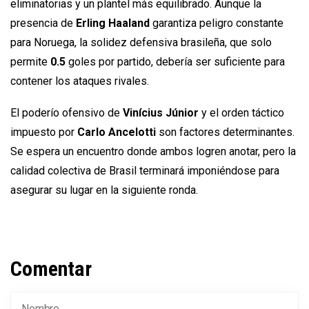
eliminatorias y un plantel más equilibrado. Aunque la
presencia de
Erling Haaland
garantiza peligro constante
para Noruega, la solidez defensiva brasileña, que solo
permite
0.5
goles por partido, debería ser suficiente para
contener los ataques rivales.
El poderío ofensivo de
Vinícius Júnior
y el orden táctico
impuesto por
Carlo Ancelotti
son factores determinantes.
Se espera un encuentro donde ambos logren anotar, pero la
calidad colectiva de Brasil terminará imponiéndose para
asegurar su lugar en la siguiente ronda.
Comentar