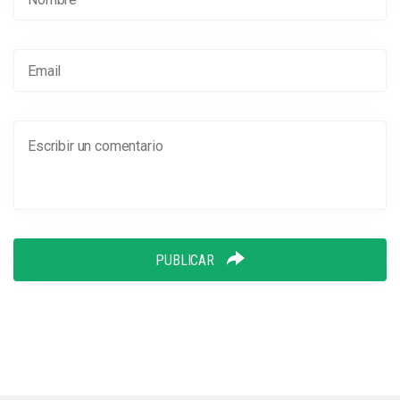
PUBLICAR