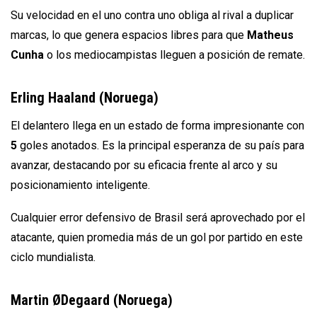
Su velocidad en el uno contra uno obliga al rival a duplicar
marcas, lo que genera espacios libres para que
Matheus
Cunha
o los mediocampistas lleguen a posición de remate.
Erling Haaland (Noruega)
El delantero llega en un estado de forma impresionante con
5
goles anotados. Es la principal esperanza de su país para
avanzar, destacando por su eficacia frente al arco y su
posicionamiento inteligente.
Cualquier error defensivo de Brasil será aprovechado por el
atacante, quien promedia más de un gol por partido en este
ciclo mundialista.
Martin ØDegaard (Noruega)