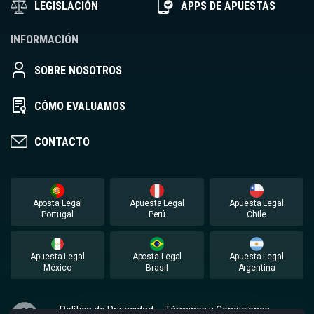
LEGISLACIÓN
APPS DE APUESTAS
INFORMACIÓN
SOBRE NOSOTROS
CÓMO EVALUAMOS
CONTACTO
Aposta Legal
Apuesta Legal
Apuesta Legal
Portugal
Perú
Chile
Apuesta Legal
Aposta Legal
Apuesta Legal
México
Brasil
Argentina
Política de Privacidad
Términos y Condiciones