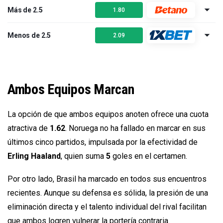
Más de 2.5
1.80
Menos de 2.5
2.09
Ambos Equipos Marcan
La opción de que ambos equipos anoten ofrece una cuota
atractiva de
1.62
. Noruega no ha fallado en marcar en sus
últimos cinco partidos, impulsada por la efectividad de
Erling Haaland
, quien suma
5
goles en el certamen.
Por otro lado, Brasil ha marcado en todos sus encuentros
recientes. Aunque su defensa es sólida, la presión de una
eliminación directa y el talento individual del rival facilitan
que ambos logren vulnerar la portería contraria.