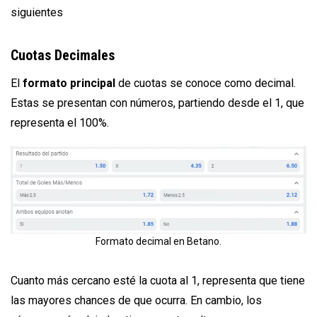
siguientes
Cuotas Decimales
El
formato principal
de cuotas se conoce como decimal.
Estas se presentan con números, partiendo desde el 1, que
representa el 100%.
Formato decimal en Betano.
Cuanto más cercano esté la cuota al 1, representa que tiene
las mayores chances de que ocurra. En cambio, los