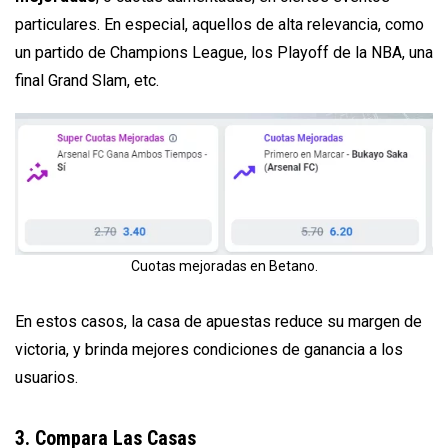
particulares. En especial, aquellos de alta relevancia, como
un partido de Champions League, los Playoff de la NBA, una
final Grand Slam, etc.
Cuotas mejoradas en Betano.
En estos casos, la casa de apuestas reduce su margen de
victoria, y brinda mejores condiciones de ganancia a los
usuarios.
3.
Compara Las Casas