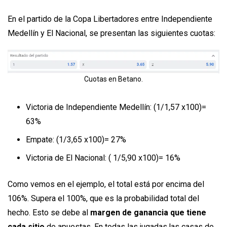
En el partido de la Copa Libertadores entre Independiente
Medellín y El Nacional, se presentan las siguientes cuotas:
Cuotas en Betano.
Victoria de Independiente Medellín: (1/1,57 x100)=
63%
Empate: (1/3,65 x100)= 27%
Victoria de El Nacional: ( 1/5,90 x100)= 16%
Como vemos en el ejemplo, el total está por encima del
106%. Supera el 100%, que es la probabilidad total del
hecho. Esto se debe al
margen de ganancia que tiene
cada sitio
de apuestas. En todas las jugadas,las casas de