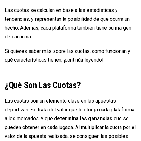
Las cuotas se calculan en base a las estadísticas y
tendencias, y representan la posibilidad de que ocurra un
hecho. Además, cada plataforma también tiene su margen
de ganancia.
Si quieres saber más sobre las cuotas, como funcionan y
qué características tienen, ¡continúa leyendo!
¿Qué Son Las Cuotas?
Las cuotas son un elemento clave en las apuestas
deportivas. Se trata del valor que le otorga cada plataforma
a los mercados, y que
determina las ganancias
que se
pueden obtener en cada jugada. Al multiplicar la cuota por el
valor de la apuesta realizada, se consiguen las posibles