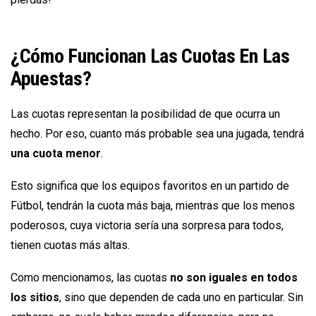
¿Cómo Funcionan Las Cuotas En Las
Apuestas?
Las cuotas representan la posibilidad de que ocurra un
hecho. Por eso, cuanto más probable sea una jugada, tendrá
una cuota menor
.
Esto significa que los equipos favoritos en un partido de
Fútbol, tendrán la cuota más baja, mientras que los menos
poderosos, cuya victoria sería una sorpresa para todos,
tienen cuotas más altas.
Como mencionamos, las cuotas
no son iguales en todos
los sitios
, sino que dependen de cada uno en particular. Sin