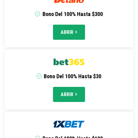
Bono Del 100% Hasta $300
ABRIR
Bono Del 100% Hasta $30
ABRIR