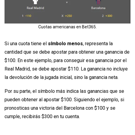
Cuotas americanas en Bet365.
Si una cuota tiene el
símbolo menos
, representa la
cantidad que se debe apostar para obtener una ganancia de
$100. En este ejemplo, para conseguir esa ganancia por el
Real Madrid, se debe apostar $110. La ganancia no incluye
la devolución de la jugada inicial, sino la ganancia neta.
Por su parte, el símbolo más indica las ganancias que se
pueden obtener al apostar $100. Siguiendo el ejemplo, si
pronosticas una victoria del Barcelona con $100 y se
cumple, recibirás $300 en tu cuenta.