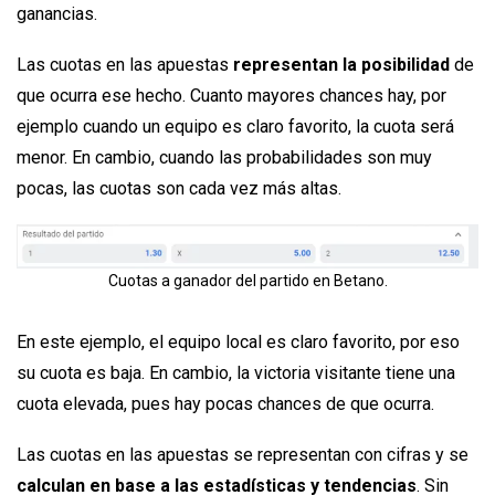
ganancias.
Las cuotas en las apuestas
representan la posibilidad
de
que ocurra ese hecho. Cuanto mayores chances hay, por
ejemplo cuando un equipo es claro favorito, la cuota será
menor. En cambio, cuando las probabilidades son muy
pocas, las cuotas son cada vez más altas.
Cuotas a ganador del partido en Betano.
En este ejemplo, el equipo local es claro favorito, por eso
su cuota es baja. En cambio, la victoria visitante tiene una
cuota elevada, pues hay pocas chances de que ocurra.
Las cuotas en las apuestas se representan con cifras y se
calculan en base a las estadísticas y tendencias
. Sin