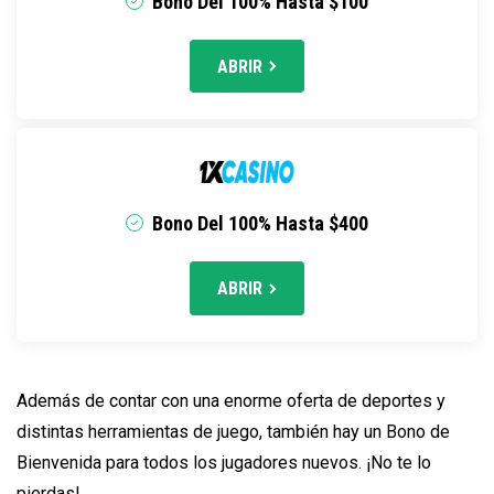
Bono Del 100% Hasta $100
ABRIR
Bono Del 100% Hasta $400
ABRIR
Además de contar con una enorme oferta de deportes y
distintas herramientas de juego, también hay un Bono de
Bienvenida para todos los jugadores nuevos. ¡No te lo
pierdas!