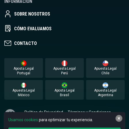
INFORMACIÓN
SOBRE NOSOTROS
CÓMO EVALUAMOS
CONTACTO
Aposta Legal
Apuesta Legal
Apuesta Legal
Portugal
Perú
Chile
Apuesta Legal
Aposta Legal
Apuesta Legal
México
Brasil
Argentina
Política de Privacidad
Términos y Condiciones
Usamos cookies
para optimizar tu experiencia.
© 2026 Apuestalegal. Todos los derechos reservados.