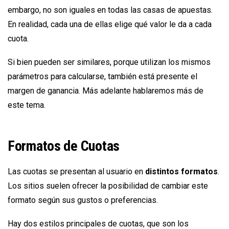
embargo, no son iguales en todas las casas de apuestas.
En realidad, cada una de ellas elige qué valor le da a cada
cuota.
Si bien pueden ser similares, porque utilizan los mismos
parámetros para calcularse, también está presente el
margen de ganancia. Más adelante hablaremos más de
este tema.
Formatos de Cuotas
Las cuotas se presentan al usuario en
distintos formatos
.
Los sitios suelen ofrecer la posibilidad de cambiar este
formato según sus gustos o preferencias.
Hay dos estilos principales de cuotas, que son los