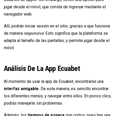
jugar desde el móvil, que consta de ingresar mediante el
navegador web.
Allí, podrán iniciar sesión en el sitio, gracias a que funciona
de manera
responsive
. Esto significa que la plataforma se
adapta al tamaño de las pantallas, y permite jugar desde el
móvil.
Análisis De La App Ecuabet
Al momento de usar la app de Ecuabet, encontrarás una
interfaz amigable.
De esta manera, es sencillo encontrar
los diferentes menús, y navegar entre ellos. En pocos clics,
podrás manejarte sin problemas.
Además, los
tiempos de espera
son cortos, pues hay una