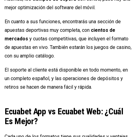
mejor optimización del software del móvil.
En cuanto a sus funciones, encontrarás una sección de
apuestas deportivas muy completa, con
cientos de
mercados
y cuotas competitivas, que incluyen el formato
de apuestas en vivo. También estarán los juegos de casino,
con su amplio catálogo.
El soporte al cliente está disponible en todo momento, en
un completo español, y las operaciones de depósitos y
retiros se hacen de manera fácil y rápida.
Ecuabet App vs Ecuabet Web: ¿Cuál
Es Mejor?
Cada uno de los formatos tiene sus cualidades y ventajas