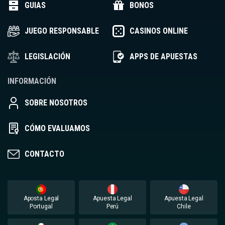
GUIAS
BONOS
JUEGO RESPONSABLE
CASINOS ONLINE
LEGISLACIÓN
APPS DE APUESTAS
INFORMACIÓN
SOBRE NOSOTROS
CÓMO EVALUAMOS
CONTACTO
Aposta Legal
Apuesta Legal
Apuesta Legal
Portugal
Perú
Chile