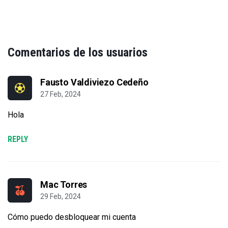
Comentarios de los usuarios
Fausto Valdiviezo Cedeño
27 Feb, 2024
Hola
REPLY
Mac Torres
29 Feb, 2024
Cómo puedo desbloquear mi cuenta