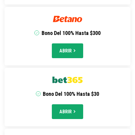
Bono Del 100% Hasta $300
ABRIR
Bono Del 100% Hasta $30
ABRIR