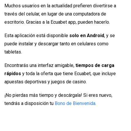
Muchos usuarios en la actualidad prefieren divertirse a
través del celular, en lugar de una computadora de
escritorio. Gracias a la Ecuabet app, pueden hacerlo.
Esta aplicación está disponible
solo en Android
, y se
puede instalar y descargar tanto en celulares como
tabletas.
Encontrarás una interfaz amigable,
tiempos de carga
rápidos
y toda la oferta que tiene Ecuabet, que incluye
apuestas deportivas y juegos de casino.
¡No pierdas más tiempo y descárgala! Si eres nuevo,
tendrás a disposición tu
Bono de Bienvenida
.