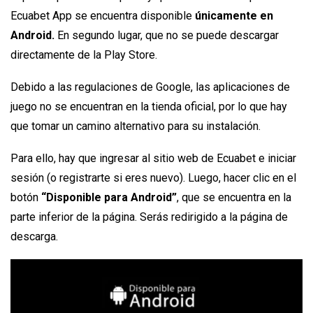
Ecuabet App se encuentra disponible
únicamente en
Android.
En segundo lugar, que no se puede descargar
directamente de la Play Store.
Debido a las regulaciones de Google, las aplicaciones de
juego no se encuentran en la tienda oficial, por lo que hay
que tomar un camino alternativo para su instalación.
Para ello, hay que ingresar al sitio web de Ecuabet e iniciar
sesión (o registrarte si eres nuevo). Luego, hacer clic en el
botón
“Disponible para Android”
, que se encuentra en la
parte inferior de la página. Serás redirigido a la página de
descarga.