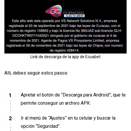
Link de descarga de la app de Ecuabet
Allí, debes seguir estos pasos:
Apretar el botón de “Descarga para Android”, que te
permite conseguir un archivo APK.
Ir al menú de “Ajustes” en tu celular y buscar la
opción “Seguridad”.