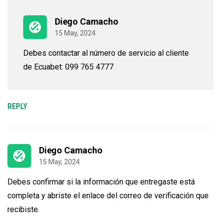
Diego Camacho
15 May, 2024
Debes contactar al número de servicio al cliente
de Ecuabet: 099 765 4777
REPLY
Diego Camacho
15 May, 2024
Debes confirmar si la información que entregaste está
completa y abriste el enlace del correo de verificación que
recibiste.