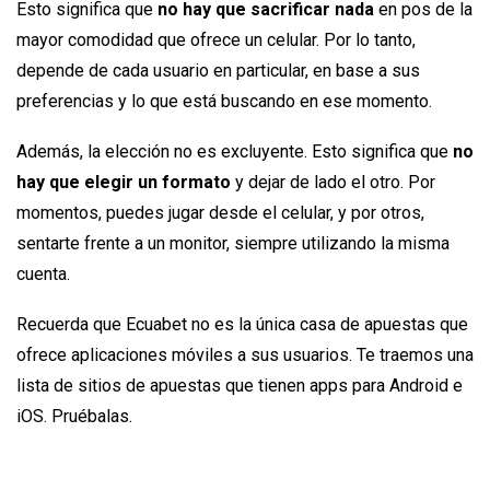
Esto significa que
no hay que sacrificar nada
en pos de la
mayor comodidad que ofrece un celular. Por lo tanto,
depende de cada usuario en particular, en base a sus
preferencias y lo que está buscando en ese momento.
Además, la elección no es excluyente. Esto significa que
no
hay que elegir un formato
y dejar de lado el otro. Por
momentos, puedes jugar desde el celular, y por otros,
sentarte frente a un monitor, siempre utilizando la misma
cuenta.
Recuerda que Ecuabet no es la única casa de apuestas que
ofrece aplicaciones móviles a sus usuarios. Te traemos una
lista de sitios de apuestas que tienen apps para Android e
iOS. Pruébalas.