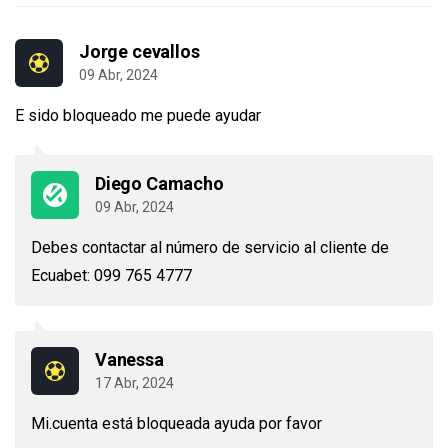
Jorge cevallos
09 Abr, 2024
E sido bloqueado me puede ayudar
Diego Camacho
09 Abr, 2024
Debes contactar al número de servicio al cliente de
Ecuabet: 099 765 4777
Vanessa
17 Abr, 2024
Mi.cuenta está bloqueada ayuda por favor