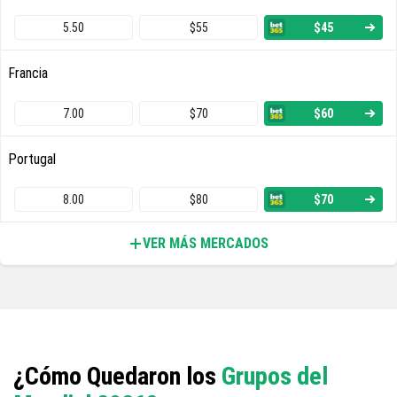
5.50
$55
$45
Francia
7.00
$70
$60
Portugal
8.00
$80
$70
VER MÁS MERCADOS
Inglaterra
9.00
$90
$80
Brasil
¿Cómo Quedaron los
Grupos del
9.00
$90
$80