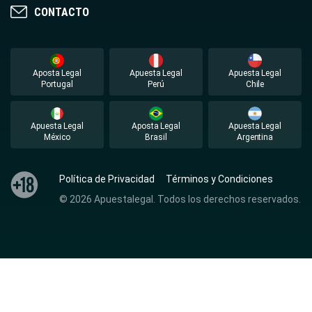
CONTACTO
Aposta Legal
Apuesta Legal
Apuesta Legal
Portugal
Perú
Chile
Apuesta Legal
Aposta Legal
Apuesta Legal
México
Brasil
Argentina
Política de Privacidad
Términos y Condiciones
© 2026 Apuestalegal. Todos los derechos reservados.