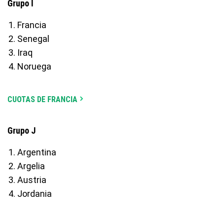
Grupo I
Francia
Senegal
Iraq
Noruega
CUOTAS DE FRANCIA
Grupo J
Argentina
Argelia
Austria
Jordania