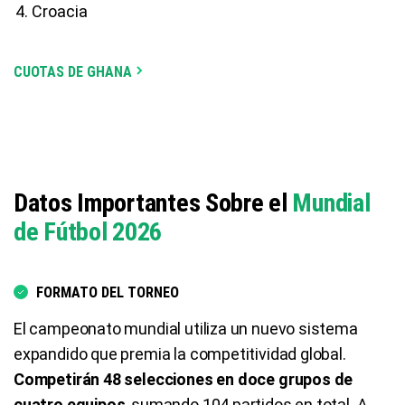
Croacia
CUOTAS DE GHANA
Datos Importantes Sobre el
Mundial
de Fútbol 2026
FORMATO DEL TORNEO
El campeonato mundial utiliza un nuevo sistema
expandido que premia la competitividad global.
Competirán 48 selecciones en doce grupos de
cuatro equipos
, sumando 104 partidos en total. A