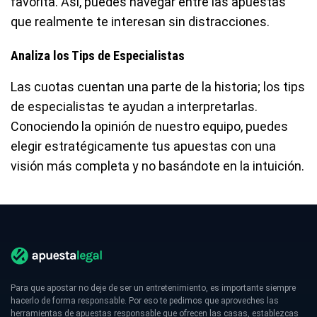
favorita. Así, puedes navegar entre las apuestas
que realmente te interesan sin distracciones.
Analiza los Tips de Especialistas
Las cuotas cuentan una parte de la historia; los tips
de especialistas te ayudan a interpretarlas.
Conociendo la opinión de nuestro equipo, puedes
elegir estratégicamente tus apuestas con una
visión más completa y no basándote en la intuición.
Para que apostar no deje de ser un entretenimiento, es importante siempre
hacerlo de forma responsable. Por eso te pedimos que aproveches las
herramientas de apuestas responsable que ofrecen las casas, establezcas