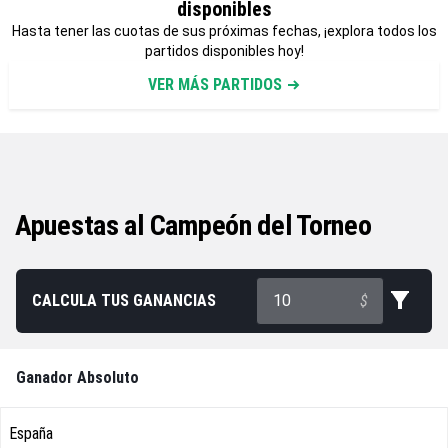
disponibles
Hasta tener las cuotas de sus próximas fechas, ¡explora todos los
partidos disponibles hoy!
VER MÁS PARTIDOS
Apuestas al Campeón del Torneo
CALCULA TUS GANANCIAS
$
Ganador Absoluto
España