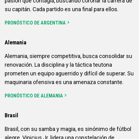
pasión que contagia, buscando coronar la carrera de
su capitán. Cada partido es una final para ellos.
PRONÓSTICO DE ARGENTINA
Alemania
Alemania, siempre competitiva, busca consolidar su
renovación. La disciplina y la táctica teutona
prometen un equipo aguerrido y difícil de superar. Su
maquinaria ofensiva es una amenaza constante.
PRONÓSTICO DE ALEMANIA
Brasil
Brasil, con su samba y magia, es sinónimo de fútbol
alegre. Vinicius Jr. lidera una constelación de