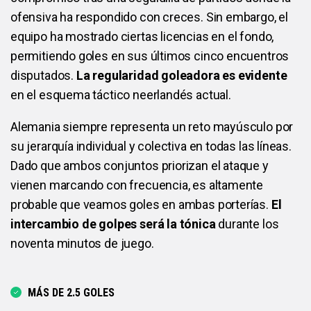
ofensiva ha respondido con creces. Sin embargo, el
equipo ha mostrado ciertas licencias en el fondo,
permitiendo goles en sus últimos cinco encuentros
disputados.
La regularidad goleadora es evidente
en el esquema táctico neerlandés actual.
Alemania siempre representa un reto mayúsculo por
su jerarquía individual y colectiva en todas las líneas.
Dado que ambos conjuntos priorizan el ataque y
vienen marcando con frecuencia, es altamente
probable que veamos goles en ambas porterías.
El
intercambio de golpes será la tónica
durante los
noventa minutos de juego.
MÁS DE 2.5 GOLES