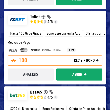
1xBet
4
/5
Hasta 150 Giros Gratis
Bono Especial en la App
Ofertas por Torn
Medios de Pago
+19
100
RECIBIR BONO
ANÁLISIS
ABRIR
Bet365
4
/5
$200 de Bienvenida
Bono Exclusivo
Oferta de Pago Anticipado