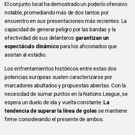
El conjunto local ha demostrado un poderío ofensivo
notable, promediando más de dos tantos por
encuentro en sus presentaciones más recientes. La
capacidad de generar peligro por las bandas y la
efectividad de sus delanteros
garantizan un
espectáculo dinámico
para los aficionados que
asistan al estadio.
Los enfrentamientos históricos entre estas dos
potencias europeas suelen caracterizarse por
marcadores abultados y propuestas abiertas. Con la
necesidad de sumar puntos en la Nations League, se
espera un duelo de ida y vuelta constante.
La
tendencia de superar la línea de goles
se mantiene
firme considerando el presente de ambos.