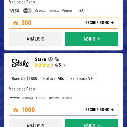
Medios de Pago
+3
300
RECIBIR BONO
ANÁLISIS
ABRIR
Stake
4
/5
Bono De $1.000
Rollover Alto
Beneficios VIP
Medios de Pago
1000
RECIBIR BONO
ANÁLISIS
ABRIR