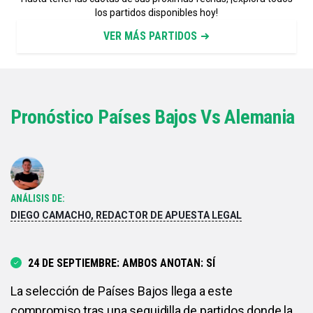
los partidos disponibles hoy!
VER MÁS PARTIDOS
Pronóstico Países Bajos Vs Alemania
ANÁLISIS DE:
DIEGO CAMACHO, REDACTOR DE APUESTA LEGAL
24 DE SEPTIEMBRE: AMBOS ANOTAN: SÍ
La selección de Países Bajos llega a este
compromiso tras una seguidilla de partidos donde la