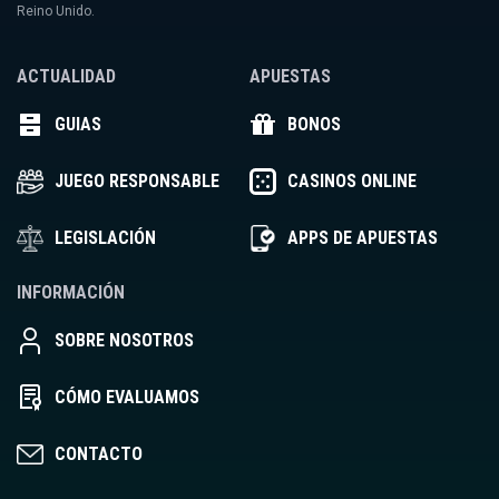
Reino Unido.
ACTUALIDAD
APUESTAS
GUIAS
BONOS
JUEGO RESPONSABLE
CASINOS ONLINE
LEGISLACIÓN
APPS DE APUESTAS
INFORMACIÓN
SOBRE NOSOTROS
CÓMO EVALUAMOS
CONTACTO