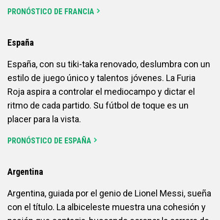
PRONÓSTICO DE FRANCIA
España
España, con su tiki-taka renovado, deslumbra con un
estilo de juego único y talentos jóvenes. La Furia
Roja aspira a controlar el mediocampo y dictar el
ritmo de cada partido. Su fútbol de toque es un
placer para la vista.
PRONÓSTICO DE ESPAÑA
Argentina
Argentina, guiada por el genio de Lionel Messi, sueña
con el título. La albiceleste muestra una cohesión y