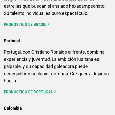
estrellas que buscan el ansiado hexacampeonato.
Su talento individual es puro espectáculo.
PRONÓSTICO DE BRASIL
Portugal
Portugal, con Cristiano Ronaldo al frente, combina
experiencia y juventud. La ambición lusitana es
palpable, y su capacidad goleadora puede
desequilibrar cualquier defensa. Cr7 querrá dejar su
huella.
PRONÓSTICO DE PORTUGAL
Colombia