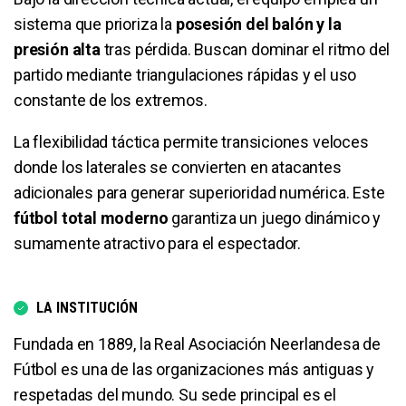
sistema que prioriza la
posesión del balón y la
presión alta
tras pérdida. Buscan dominar el ritmo del
partido mediante triangulaciones rápidas y el uso
constante de los extremos.
La flexibilidad táctica permite transiciones veloces
donde los laterales se convierten en atacantes
adicionales para generar superioridad numérica. Este
fútbol total moderno
garantiza un juego dinámico y
sumamente atractivo para el espectador.
LA INSTITUCIÓN
Fundada en 1889, la Real Asociación Neerlandesa de
Fútbol es una de las organizaciones más antiguas y
respetadas del mundo. Su sede principal es el