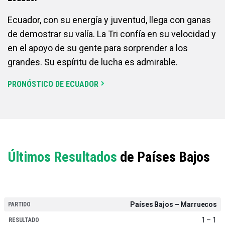
Ecuador, con su energía y juventud, llega con ganas
de demostrar su valía. La Tri confía en su velocidad y
en el apoyo de su gente para sorprender a los
grandes. Su espíritu de lucha es admirable.
PRONÓSTICO DE ECUADOR
Últimos Resultados
de Países Bajos
Países Bajos – Marruecos
1 – 1