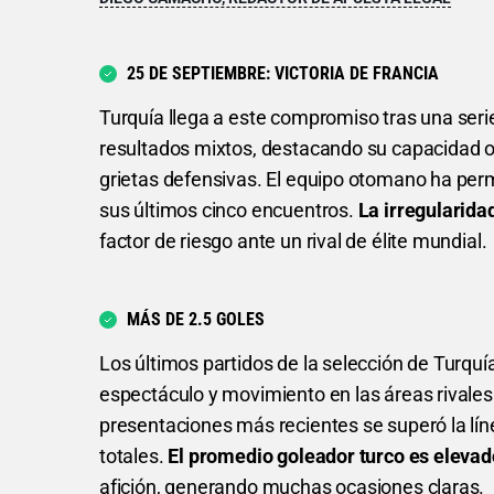
25 DE SEPTIEMBRE: VICTORIA DE FRANCIA
Turquía llega a este compromiso tras una ser
resultados mixtos, destacando su capacidad 
grietas defensivas. El equipo otomano ha perm
sus últimos cinco encuentros.
La irregularida
factor de riesgo ante un rival de élite mundial.
MÁS DE 2.5 GOLES
Los últimos partidos de la selección de Turqu
espectáculo y movimiento en las áreas rivales.
presentaciones más recientes se superó la lí
totales.
El promedio goleador turco es elevad
afición, generando muchas ocasiones claras.