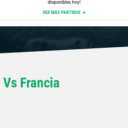
disponibles hoy!
VER MÁS PARTIDOS
 Vs Francia