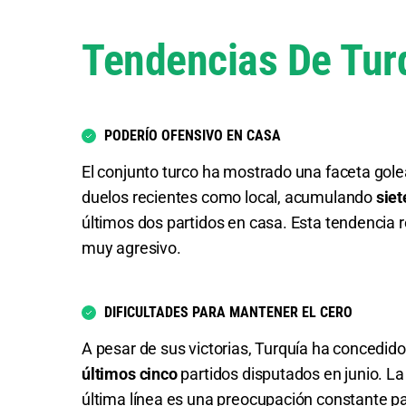
Tendencias De Turq
PODERÍO OFENSIVO EN CASA
El conjunto turco ha mostrado una faceta gol
duelos recientes como local, acumulando
siet
últimos dos partidos en casa. Esta tendencia 
muy agresivo.
DIFICULTADES PARA MANTENER EL CERO
A pesar de sus victorias, Turquía ha concedid
últimos cinco
partidos disputados en junio. La 
última línea es una preocupación constante pa