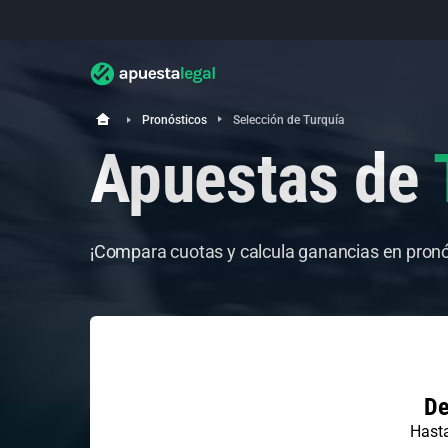
Pronósticos
Selección de Turquía
Apuestas de
¡Compara cuotas y calcula ganancias en pronó
De
Hasta