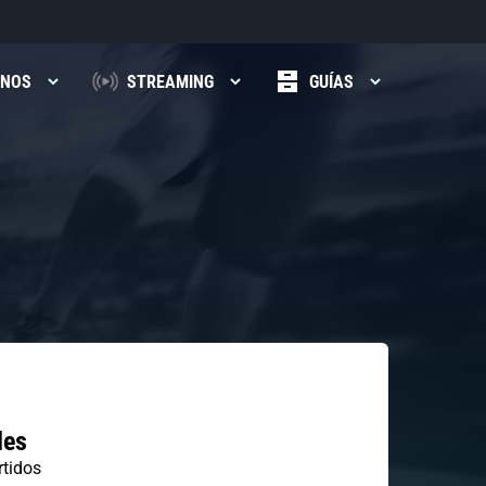
INOS
STREAMING
GUÍAS
les
rtidos