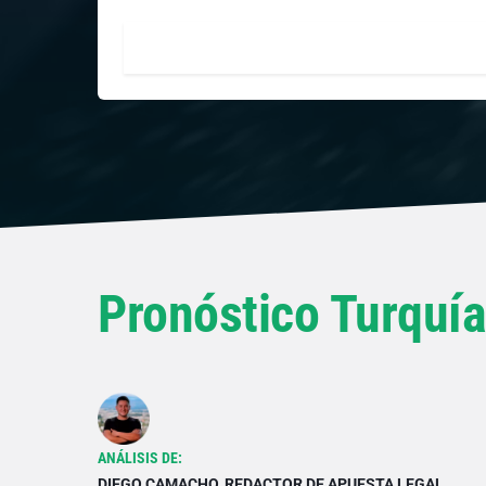
Pronóstico Turquía
ANÁLISIS DE:
DIEGO CAMACHO, REDACTOR DE APUESTA LEGAL