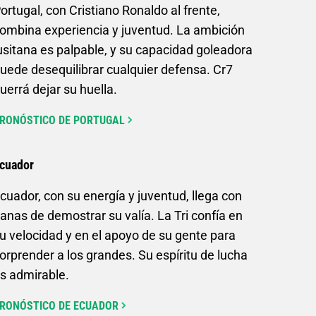
ortugal, con Cristiano Ronaldo al frente,
ombina experiencia y juventud. La ambición
usitana es palpable, y su capacidad goleadora
uede desequilibrar cualquier defensa. Cr7
uerrá dejar su huella.
RONÓSTICO DE PORTUGAL
cuador
cuador, con su energía y juventud, llega con
anas de demostrar su valía. La Tri confía en
u velocidad y en el apoyo de su gente para
orprender a los grandes. Su espíritu de lucha
s admirable.
RONÓSTICO DE ECUADOR