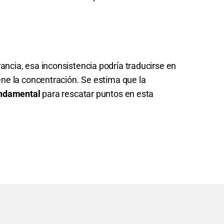
ncia, esa inconsistencia podría traducirse en
ene la concentración. Se estima que la
fundamental
para rescatar puntos en esta