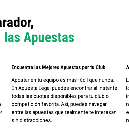
rador,
 las Apuestas
Encuentra las Mejores Apuestas por tu Club
A
Apostar en tu equipo es más fácil que nunca.
L
En Apuesta Legal puedes encontrar al instante
l
todas las cuotas disponibles para tu club o
i
a
competición favorita. Así, puedes navegar
n
r
entre las apuestas que realmente te interesan
e
sin distracciones.
m