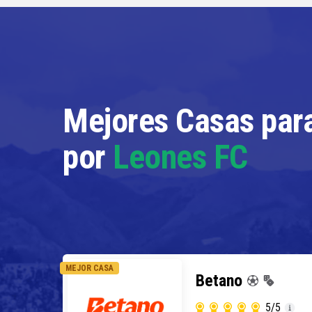
Total de Goles - Más de 2.5
Total de Goles - Menos de 2.5
Total de Goles - Más de 3.5
Mejores Casas par
Total de Goles - Menos de 3.5
por
Leones FC
Total de Goles - Más de 4.5
Total de Goles - Menos de 4.5
Ambos Equipos Anotan - Sí
MEJOR CASA
Ambos Equipos Anotan - No
Betano
5
/5
Total de Goles - Más de 0.5