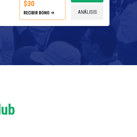
$30
ANÁLISIS
RECIBIR BONO
lub