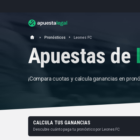
Pronósticos
Leones FC
Apuestas de
¡Compara cuotas y calcula ganancias en pron
CALCULA TUS GANANCIAS
Descubre cuánto paga tu pronóstico por Leones FC