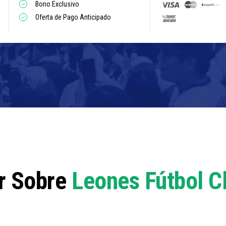
Bono Exclusivo
Oferta de Pago Anticipado
r Sobre
Leones Fútbol C