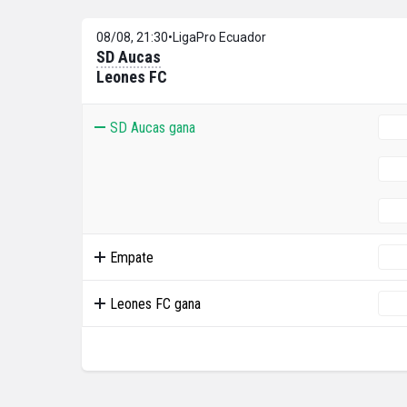
08/08, 21:30
•
LigaPro Ecuador
SD Aucas
Leones FC
SD Aucas gana
Empate
Leones FC gana
Total de Goles - Más de 1.5
Total de Goles - Menos de 1.5