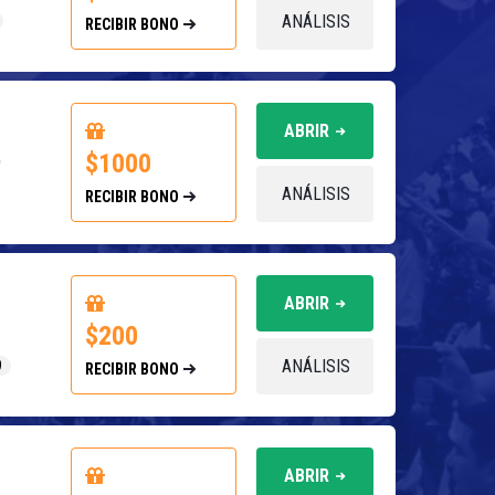
ANÁLISIS
RECIBIR BONO
$ 1
$ 10
ABRIR
$1000
$ 2
ANÁLISIS
RECIBIR BONO
ABRIR
$200
ANÁLISIS
9
RECIBIR BONO
ABRIR