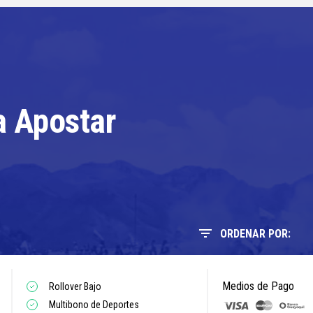
2.25
$ 22.5
1.62
$ 16
3.95
$ 39.5
a Apostar
1.22
$ 12.2
7.10
$ 71
1.08
$ 10.8
ORDENAR POR:
2.10
$ 21
1.65
$ 16.5
Medios de Pago
Rollover Bajo
Multibono de Deportes
1.09
$ 10.9