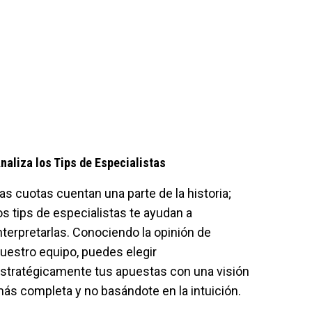
naliza los Tips de Especialistas
as cuotas cuentan una parte de la historia;
os tips de especialistas te ayudan a
nterpretarlas. Conociendo la opinión de
uestro equipo, puedes elegir
stratégicamente tus apuestas con una visión
ás completa y no basándote en la intuición.