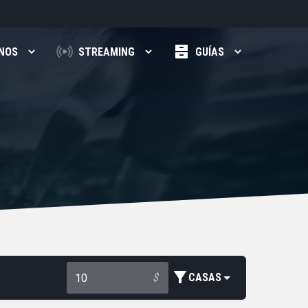
NOS
STREAMING
GUÍAS
$
CASAS