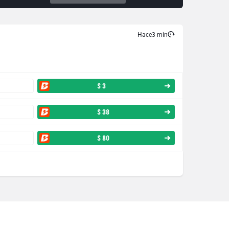
Hace
3 min
$ 3
$ 38
$ 80
$ 2.5
$ 27
$ 7.5