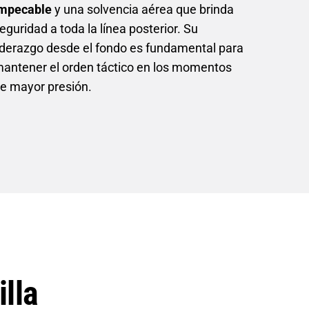
mpecable
y una solvencia aérea que brinda
eguridad a toda la línea posterior. Su
iderazgo desde el fondo es fundamental para
antener el orden táctico en los momentos
e mayor presión.
lla