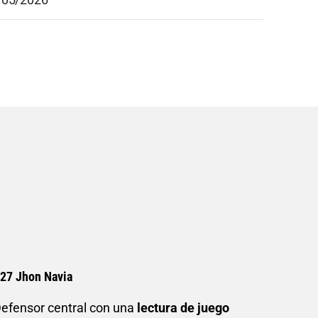
27 Jhon Navia
efensor central con una
lectura de juego