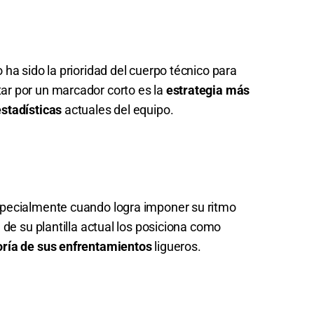
o ha sido la prioridad del cuerpo técnico para
ar por un marcador corto es la
estrategia más
estadísticas
actuales del equipo.
specialmente cuando logra imponer su ritmo
a de su plantilla actual los posiciona como
oría de sus enfrentamientos
ligueros.