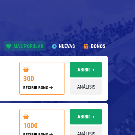
MÁS POPULAR
NUEVAS
BONOS
ABRIR
300
ANÁLISIS
RECIBIR BONO
ABRIR
1000
ANÁLISIS
RECIBIR BONO