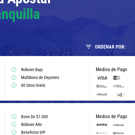
nquilla
ORDENAR POR:
Medios de Pago
Rollover Bajo
Multibono de Deportes
60 Giros Gratis
+3
Medios de Pago
Bono De $1.000
Rollover Alto
Beneficios VIP