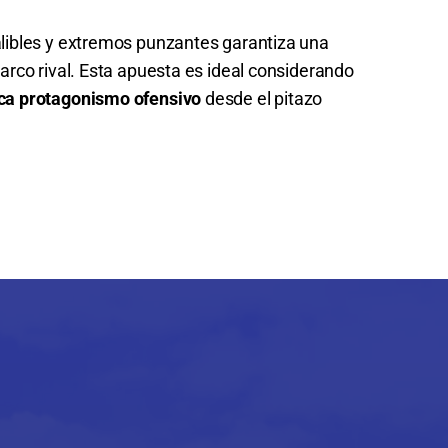
libles y extremos punzantes garantiza una
arco rival. Esta apuesta es ideal considerando
ca protagonismo ofensivo
desde el pitazo