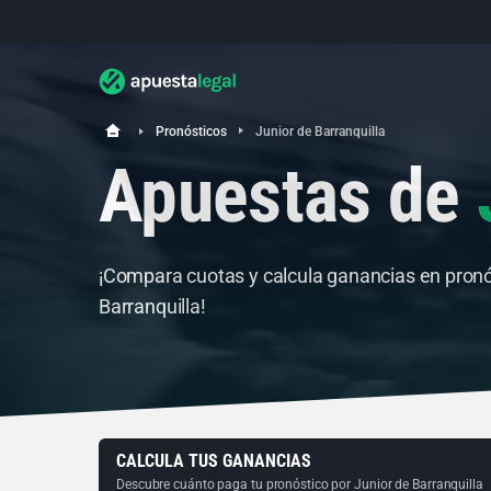
Pronósticos
Junior de Barranquilla
Apuestas de
¡Compara cuotas y calcula ganancias en pronó
Barranquilla!
CALCULA TUS GANANCIAS
Descubre cuánto paga tu pronóstico por Junior de Barranquilla