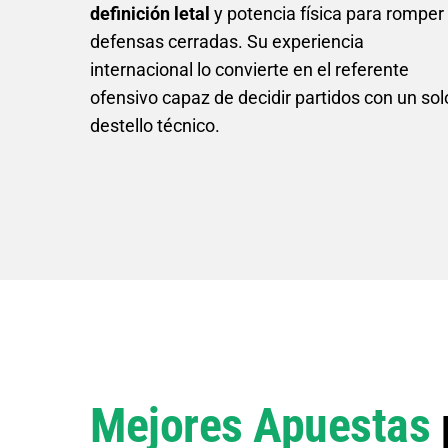
definición letal
y potencia física para romper
defensas cerradas. Su experiencia
internacional lo convierte en el referente
ofensivo capaz de decidir partidos con un sol
destello técnico.
Mejores Apuestas