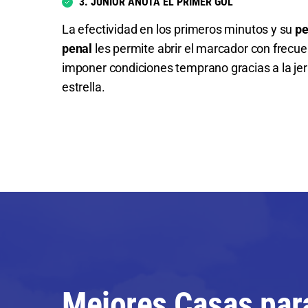
3. JUNIOR ANOTA EL PRIMER GOL
La efectividad en los primeros minutos y su
pe
penal
les permite abrir el marcador con frecue
imponer condiciones temprano gracias a la je
estrella.
Mejores Casas par