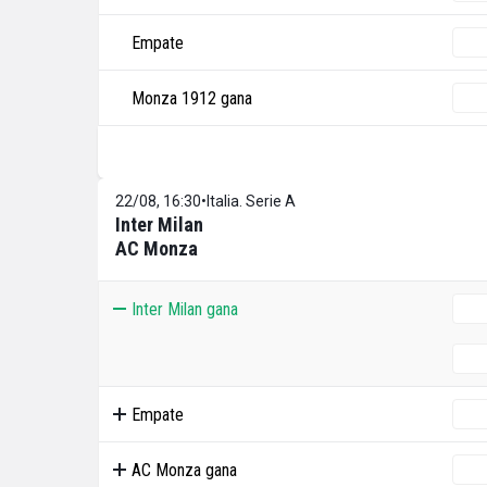
Empate
Juventus o Inter Milan
Monza 1912 gana
Ambos Equipos Anotan - Sí
22/08, 16:30
•
Italia. Serie A
Ambos Equipos Anotan - No
Inter Milan
AC Monza
Inter Milan o Empate
Inter Milan gana
Monza 1912 o Empate
Inter Milan o Monza 1912
Empate
AC Monza gana