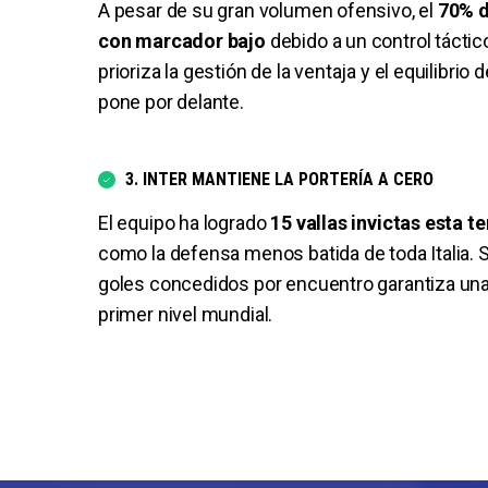
A pesar de su gran volumen ofensivo, el
70% d
con marcador bajo
debido a un control táctic
prioriza la gestión de la ventaja y el equilibri
pone por delante.
3. INTER MANTIENE LA PORTERÍA A CERO
El equipo ha logrado
15 vallas invictas esta 
como la defensa menos batida de toda Italia.
goles concedidos por encuentro garantiza un
primer nivel mundial.