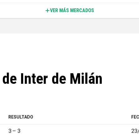
VER MÁS MERCADOS
1.22
$ 12.2
4.40
$ 44
1.65
$ 16.5
2.25
$ 22.5
de Inter de Milán
2.60
$ 26
1.50
$ 15
4.55
$ 45.5
RESULTADO
FE
1.21
$ 12.1
3 – 3
23
2.30
$ 23