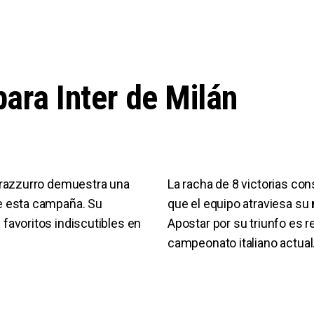
ara Inter de Milán
nerazzurro demuestra una
La racha de 8 victorias co
e esta campaña. Su
que el equipo atraviesa su
favoritos indiscutibles en
Apostar por su triunfo es r
campeonato italiano actual