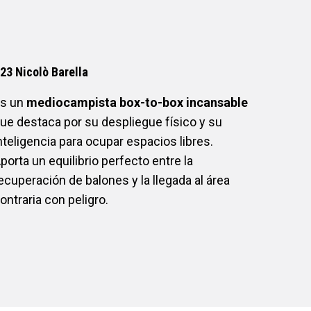
23 Nicolò Barella
s un
mediocampista box-to-box incansable
ue destaca por su despliegue físico y su
nteligencia para ocupar espacios libres.
porta un equilibrio perfecto entre la
ecuperación de balones y la llegada al área
ontraria con peligro.