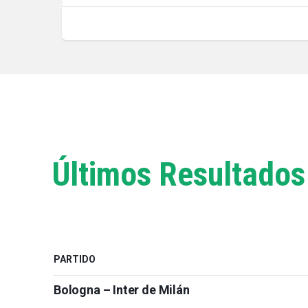
Total de Goles - Más de 1.5
Total de Goles - Menos de 1.5
Total de Goles - Más de 2.5
Total de Goles - Menos de 2.5
Últimos Resultados
Total de Goles - Más de 3.5
Total de Goles - Menos de 3.5
Total de Goles - Más de 4.5
PARTIDO
Total de Goles - Menos de 4.5
Bologna – Inter de Milán
Ambos Equipos Anotan - Sí