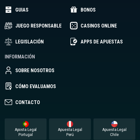
GUIAS
BONOS
JUEGO RESPONSABLE
CASINOS ONLINE
LEGISLACIÓN
APPS DE APUESTAS
INFORMACIÓN
SOBRE NOSOTROS
CÓMO EVALUAMOS
CONTACTO
Aposta Legal
Apuesta Legal
Apuesta Legal
Portugal
Perú
Chile