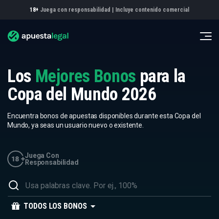
18+
Juega con responsabilidad |
Incluye contenido comercial
Los
Mejores Bonos
para la
Copa del Mundo 2026
Encuentra bonos de apuestas disponibles durante esta Copa del
Mundo, ya seas un usuario nuevo o existente.
Juega Con
Responsabilidad
TODOS LOS BONOS