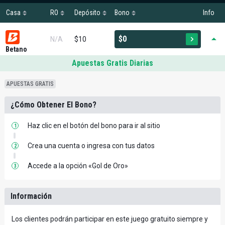
Casa
RO
Depósito
Bono
Info
$0
N/A
$10
Betano
Apuestas Gratis Diarias
APUESTAS GRATIS
¿Cómo Obtener El Bono?
Haz clic en el botón del bono para ir al sitio
1
Crea una cuenta o ingresa con tus datos
2
Accede a la opción «Gol de Oro»
3
Información
Los clientes podrán participar en este juego gratuito siempre y