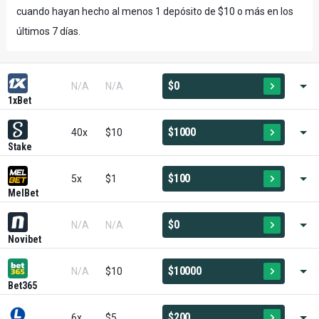
cuando hayan hecho al menos 1 depósito de $10 o más en los
últimos 7 días.
$0
N/A
N/A
1xBet
$1000
40x
$10
Stake
$100
5x
$1
MelBet
$0
N/A
N/A
Novibet
$10000
N/A
$10
Bet365
$200
6x
$5