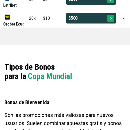
Latribet
$500
20x
$10
Orobet Ecuador
Tipos de Bonos
para la
Copa Mundial
Bonos de Bienvenida
Son las promociones más valiosas para nuevos
usuarios. Suelen combinar apuestas gratis y bonos